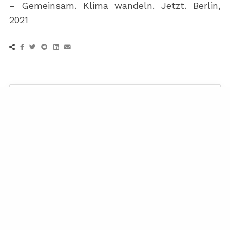
– Gemeinsam. Klima wandeln. Jetzt. Berlin,
2021
AYCE
AYCE ist eine Gruppe von Menschen, die sich dafür
einsetzt, dass eine nachhaltige Lebensmittelzukunft
schneller passiert.