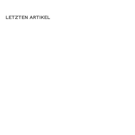
LETZTEN ARTIKEL
Which foods are climate killers?