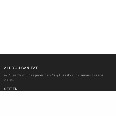
Partner Up
ALL YOU CAN EAT
AYCE.earth will das jeder den CO₂ Fussabdruck seines Essens
weiss.
SEITEN
Forum
Kontakt
Home
LETZTEN ARTIKEL