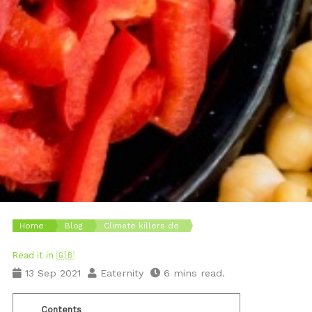
Home
Blog
Climate killers de
Read it in 🇬🇧
13 Sep 2021
Eaternity
6 mins read.